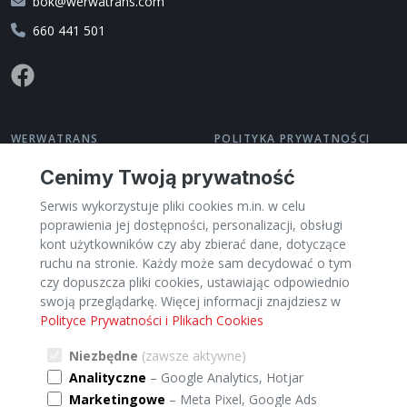
bok@werwatrans.com
660 441 501
WERWATRANS
POLITYKA PRYWATNOŚCI
O nas
Polityka prywatności
Cenimy Twoją prywatność
Kontakt
Regulamin
Serwis wykorzystuje pliki cookies m.in. w celu
Pomoc
Zarządzaj cookies
poprawienia jej dostępności, personalizacji, obsługi
Dla Przewoźników
kont użytkowników czy aby zbierać dane, dotyczące
PL
ruchu na stronie. Każdy może sam decydować o tym
czy dopuszcza pliki cookies, ustawiając odpowiednio
swoją przeglądarkę. Więcej informacji znajdziesz w
Polityce Prywatności i Plikach Cookies
Kategorie
Miasta
Kraje
TRANSPORT:
Niezbędne
(zawsze aktywne)
Analityczne
– Google Analytics, Hotjar
Transport Meble
Transport Palety
Marketingowe
– Meta Pixel, Google Ads
Transport Przeprowadzki
Transport Ładunki ciężarowe