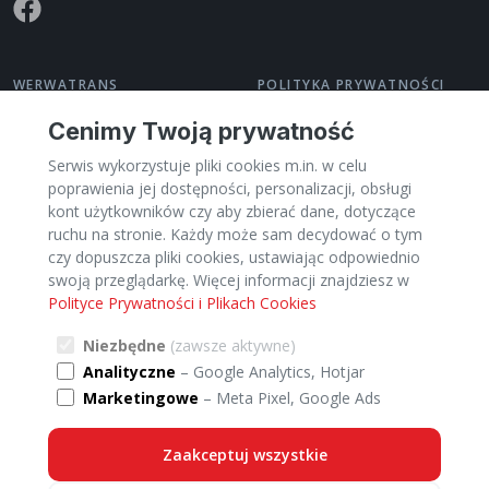
WERWATRANS
POLITYKA PRYWATNOŚCI
O nas
Polityka prywatności
Cenimy Twoją prywatność
Kontakt
Regulamin
Serwis wykorzystuje pliki cookies m.in. w celu
Pomoc
Zarządzaj cookies
poprawienia jej dostępności, personalizacji, obsługi
Dla Przewoźników
kont użytkowników czy aby zbierać dane, dotyczące
PL
ruchu na stronie. Każdy może sam decydować o tym
czy dopuszcza pliki cookies, ustawiając odpowiednio
swoją przeglądarkę. Więcej informacji znajdziesz w
Polityce Prywatności i Plikach Cookies
Kategorie
Miasta
Kraje
TRANSPORT:
Niezbędne
(zawsze aktywne)
Analityczne
– Google Analytics, Hotjar
Transport Meble
Transport Palety
Marketingowe
– Meta Pixel, Google Ads
Transport Przeprowadzki
Transport Ładunki ciężarowe
Transport Samochody
Transport Paczki
Zaakceptuj wszystkie
Transport Motocykle i skutery
Transport Maszyny i sprzęt
Transport Specjalnej ostrożności