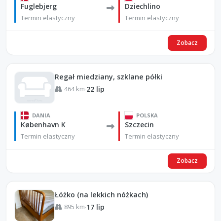
Fuglebjerg
Dziechlino
Termin elastyczny
Termin elastyczny
Zobacz
Regał miedziany, szklane półki
464 km
22 lip
·
DANIA
POLSKA
København K
Szczecin
Termin elastyczny
Termin elastyczny
Zobacz
Łóżko (na lekkich nóżkach)
895 km
17 lip
·