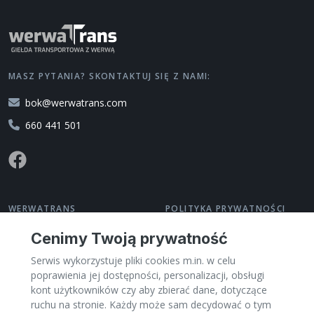
MASZ PYTANIA? SKONTAKTUJ SIĘ Z NAMI:
bok@werwatrans.com
660 441 501
WERWATRANS
POLITYKA PRYWATNOŚCI
O nas
Polityka prywatności
Cenimy Twoją prywatność
Kontakt
Regulamin
Serwis wykorzystuje pliki cookies m.in. w celu
Pomoc
Zarządzaj cookies
poprawienia jej dostępności, personalizacji, obsługi
Dla Przewoźników
kont użytkowników czy aby zbierać dane, dotyczące
PL
ruchu na stronie. Każdy może sam decydować o tym