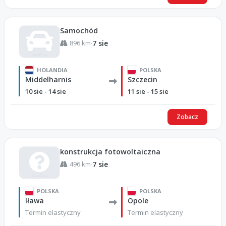
Samochód
896 km
7 sie
·
HOLANDIA
POLSKA
Middelharnis
Szczecin
10 sie - 14 sie
11 sie - 15 sie
Zobacz
konstrukcja fotowoltaiczna
496 km
7 sie
·
POLSKA
POLSKA
Iława
Opole
Termin elastyczny
Termin elastyczny