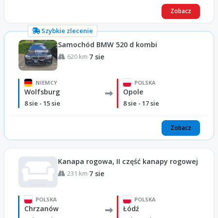
Zobacz
Szybkie zlecenie
Samochód BMW 520 d kombi
620 km
7 sie
·
NIEMCY
POLSKA
Wolfsburg
Opole
8 sie - 15 sie
8 sie - 17 sie
Zobacz
Kanapa rogowa, II część kanapy rogowej
231 km
7 sie
·
POLSKA
POLSKA
Chrzanów
Łódź