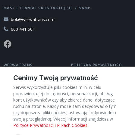
MASZ PYTANIA? SKONTAKTUJ SIĘ Z NAMI:
bok@werwatrans.com
660 441 501
WERWATRANS
POLITYKA PRYWATNOŚCI
O nas
Polityka prywatności
Cenimy Twoją prywatność
Kontakt
Regulamin
Serwis wykorzystuje pliki cookies m.in. w celu
Pomoc
Zarządzaj cookies
poprawienia jej dostępności, personalizacji, obsługi
Dla Przewoźników
kont użytkowników czy aby zbierać dane, dotyczące
PL
ruchu na stronie. Każdy może sam decydować o tym
czy dopuszcza pliki cookies, ustawiając odpowiednio
swoją przeglądarkę. Więcej informacji znajdziesz w
Polityce Prywatności i Plikach Cookies
Kategorie
Miasta
Kraje
TRANSPORT: