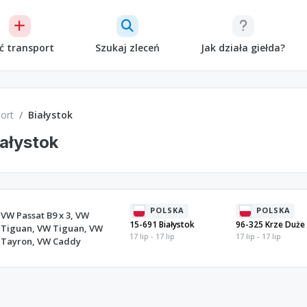
ć transport
Szukaj zleceń
Jak działa giełda?
ort
Białystok
ałystok
POLSKA
POLSKA
VW Passat B9 x 3, VW
15-691 Białystok
96-325 Krze Duże
Tiguan, VW Tiguan, VW
17 lip - 17 lip
17 lip - 17 lip
Tayron, VW Caddy