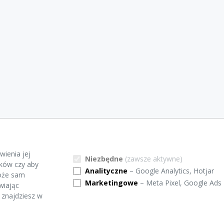
wienia jej
Niezbędne
(zawsze aktywne)
ików czy aby
Analityczne
– Google Analytics, Hotjar
może sam
Marketingowe
– Meta Pixel, Google Ads
wiając
 znajdziesz w