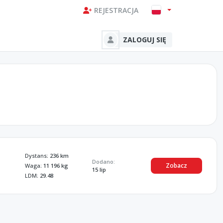
REJESTRACJA
ZALOGUJ SIĘ
Dystans:
236 km
Dodano:
Zobacz
Waga:
11 196 kg
15 lip
LDM:
29.48