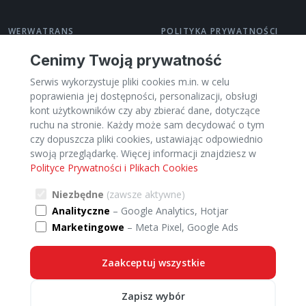
WERWATRANS
POLITYKA PRYWATNOŚCI
O nas
Polityka prywatności
Cenimy Twoją prywatność
Kontakt
Regulamin
Serwis wykorzystuje pliki cookies m.in. w celu
Pomoc
Zarządzaj cookies
poprawienia jej dostępności, personalizacji, obsługi
Dla Przewoźników
kont użytkowników czy aby zbierać dane, dotyczące
PL
ruchu na stronie. Każdy może sam decydować o tym
czy dopuszcza pliki cookies, ustawiając odpowiednio
swoją przeglądarkę. Więcej informacji znajdziesz w
Polityce Prywatności i Plikach Cookies
Kategorie
Miasta
Kraje
TRANSPORT:
Niezbędne
(zawsze aktywne)
Analityczne
– Google Analytics, Hotjar
Transport Meble
Transport Palety
Marketingowe
– Meta Pixel, Google Ads
Transport Przeprowadzki
Transport Ładunki ciężarowe
Transport Samochody
Transport Paczki
Zaakceptuj wszystkie
Transport Motocykle i skutery
Transport Maszyny i sprzęt
Transport Specjalnej ostrożności
Zapisz wybór
Transport Inne pojazdy
Transport Łodzie