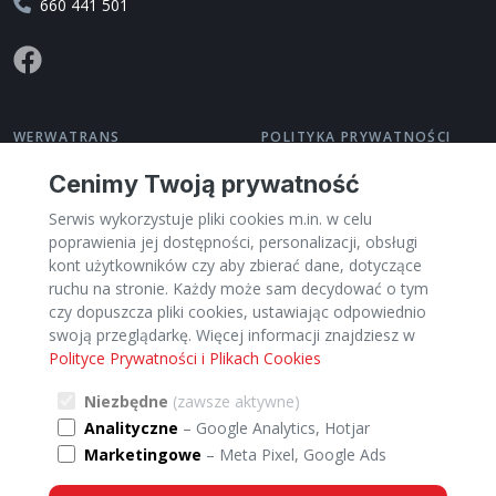
660 441 501
WerwaTrans wystaw zlecenie bezpłatnie i bez rejestracji.
WERWATRANS
POLITYKA PRYWATNOŚCI
O nas
Polityka prywatności
Cenimy Twoją prywatność
Kontakt
Regulamin
Serwis wykorzystuje pliki cookies m.in. w celu
Pomoc
Zarządzaj cookies
poprawienia jej dostępności, personalizacji, obsługi
Dla Przewoźników
kont użytkowników czy aby zbierać dane, dotyczące
PL
ruchu na stronie. Każdy może sam decydować o tym
czy dopuszcza pliki cookies, ustawiając odpowiednio
swoją przeglądarkę. Więcej informacji znajdziesz w
Polityce Prywatności i Plikach Cookies
Kategorie
Miasta
Kraje
TRANSPORT:
Niezbędne
(zawsze aktywne)
Analityczne
– Google Analytics, Hotjar
Transport Meble
Transport Palety
Marketingowe
– Meta Pixel, Google Ads
Transport Przeprowadzki
Transport Ładunki ciężarowe
Transport Samochody
Transport Paczki