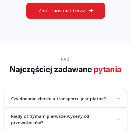
Zleć transport teraz
FAQ
Najczęściej zadawane
pytania
Czy dodanie zlecenia transportu jest płatne?
Nie, dodanie zlecenia na WerwaTrans jest całkowicie
Kiedy otrzymam pierwsze wyceny od
bezpłatne dla zleceniodawców. Nie pobieramy żadnych
przewoźników?
prowizji ani ukrytych opłat.