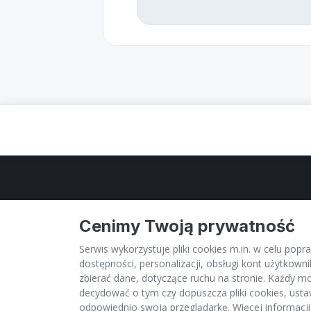
Cenimy Twoją prywatność
Serwis wykorzystuje pliki cookies m.in. w celu popra
dostępności, personalizacji, obsługi kont użytkown
MASZ PYTANIA? SKONTAKTUJ SIĘ Z NAMI:
zbierać dane, dotyczące ruchu na stronie. Każdy 
decydować o tym czy dopuszcza pliki cookies, usta
bok@werwatrans.com
odpowiednio swoją przeglądarkę. Więcej informacji