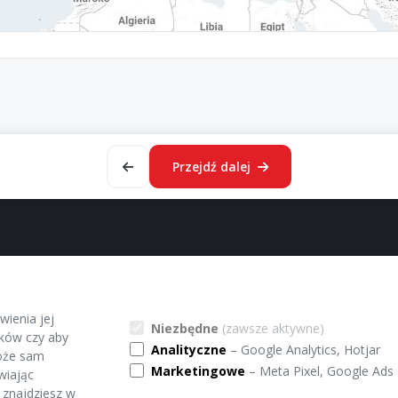
Przejdź dalej
WERWATRANS
PO
wienia jej
O nas
Pol
Niezbędne
(zawsze aktywne)
ików czy aby
Kontakt
Re
Analityczne
– Google Analytics, Hotjar
może sam
Pomoc
Zar
Marketingowe
– Meta Pixel, Google Ads
wiając
Dla Przewoźników
 znajdziesz w