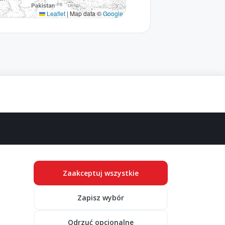
Leaflet
|
Map data ©
Google
LITYKA PRYWATNOŚCI
Zaakceptuj wszystkie
ityka prywatności
gulamin
Zapisz wybór
ządzaj cookies
Odrzuć opcjonalne